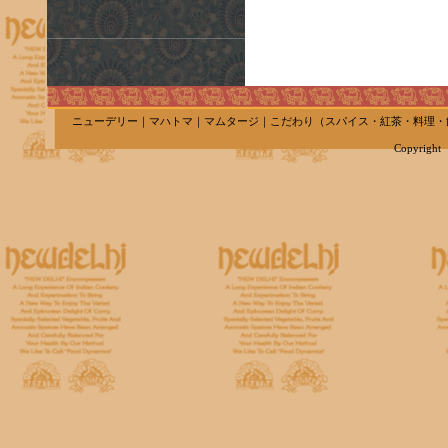
ニューデリー
｜
マハトマ
｜
マムタージ
｜
こだわり
（
スパイス
・
紅茶
・
料理
・
Copyright